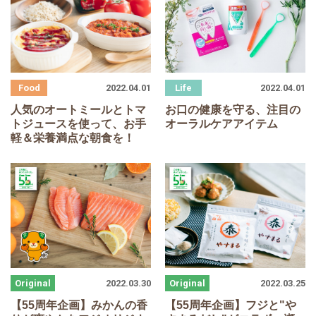
2022.04.01
2022.04.01
人気のオートミールとトマ
お口の健康を守る、注目の
トジュースを使って、お手
オーラルケアアイテム
軽＆栄養満点な朝食を！
2022.03.30
2022.03.25
【
55
周年企画】みかんの香
【
55
周年企画】フジと"や