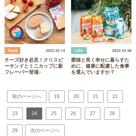
2022.02.14
2022.02.04
チーズ好き必見！クリスピ
愛猫と長く幸せに暮らすた
ーサンドとミニカップに新
めに、健康に配慮した食事
フレーバー登場♪
を選んでいますか？
前のページへ
19
20
21
22
23
24
25
26
27
28
29
次のページへ