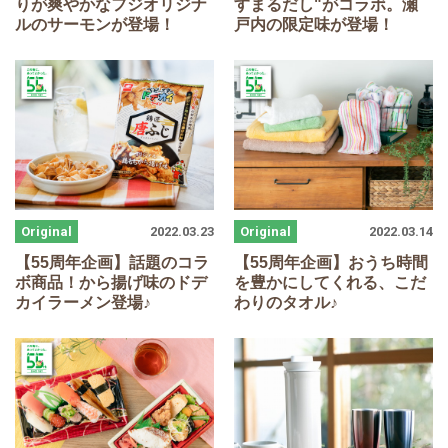
りが爽やかなフジオリジナ
すまるだし"がコラボ。瀬
ルのサーモンが登場！
戸内の限定味が登場！
2022.03.23
2022.03.14
【
55
周年企画】話題のコラ
【
55
周年企画】おうち時間
ボ商品！から揚げ味のドデ
を豊かにしてくれる、こだ
カイラーメン登場♪
わりのタオル♪