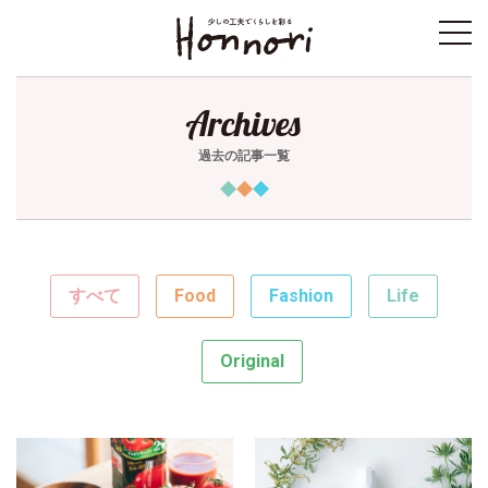
toggl
navig
Archives
過去の記事一覧
すべて
Food
Fashion
Life
Original