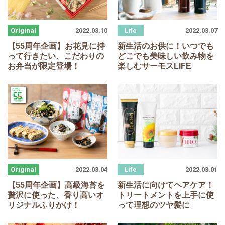
2022.03.10
2022.03.07
【
55
周年企画】お花見に持
新生活のお供に！いつでも
って行きたい、こだわりの
どこでも美味しい飲み物を
お弁当が限定登場！
楽しむサーモスLIFE
2022.03.04
2022.03.01
【
55
周年企画】高級海苔を
新生活に向けてヘアケア！
贅沢に使った、香り高いオ
トリートメントを上手に使
リジナルふりかけ！
って理想のツヤ髪に