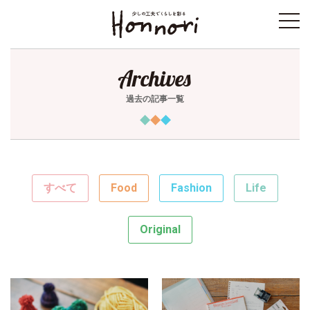
toggl
navig
Archives
過去の記事一覧
すべて
Food
Fashion
Life
Original