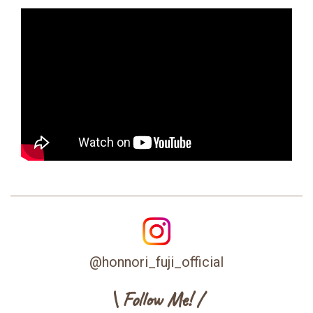
@honnori_fuji_official
\ Follow Me! /