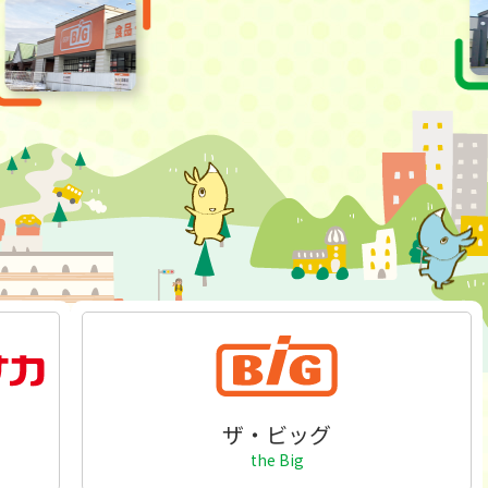
ザ・ビッグ
the Big