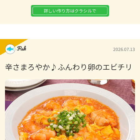
にんにく（みじん切り）…1片
詳しい作り方はクラシルで
豆板醤…小さじ2
サラダ油…大さじ1と1/2
【A】
2026.07.13
水…100ml
辛さまろやか♪ふんわり卵のエビチリ
しょうゆ…大さじ1
みそ…大さじ1
砂糖…大さじ1
顆粒鶏がらスープの素…小さじ1
【B】
水…大さじ1