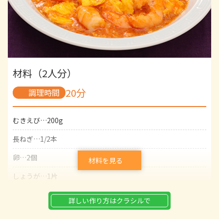
片栗粉…小さじ2
材料（2人分）
20分
調理時間
むきえび…200g
長ねぎ…1/2本
卵…2個
材料を見る
しょうが…1片
にんにく…1片
詳しい作り方はクラシルで
青ねぎ（小口切り）…適量