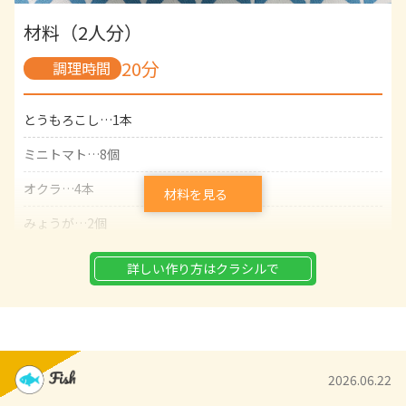
材料（2人分）
20分
調理時間
とうもろこし…1本
ミニトマト…8個
オクラ…4本
材料を見る
みょうが…2個
塩…少々
詳しい作り方はクラシルで
【A】
水…300ml
白だし…大さじ3
2026.06.22
みりん…大さじ1