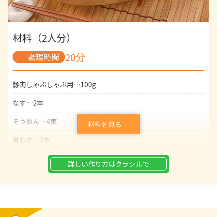
顆粒鶏がらスープの素…小さじ1
【B】
材料（2人分）
水…大さじ1
20分
調理時間
片栗粉…大さじ1/2
豚肉しゃぶしゃぶ用…100g
なす…2本
そうめん…4束
材料を見る
青ねぎ…2本
みょうが…1個
詳しい作り方はクラシルで
おろししょうが…適量
【A】