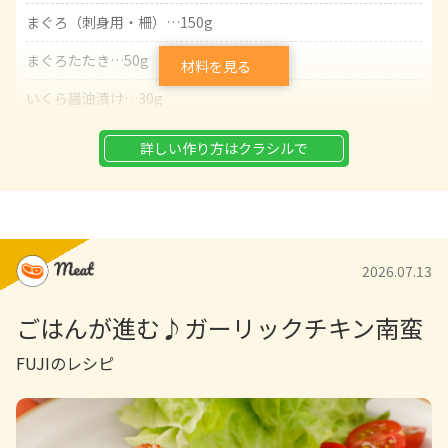
まぐろ（刺身用・柵）…150g
まぐろたたき…50g
材料を見る
いくら醤油漬け…30g
アボカド…1/4個
詳しい作り方はクラシルで
大葉…5枚
みょうが…1個
たくあん…20g
2026.07.13
米…1合
ごはんが進む♪ガーリックチキン南蛮
焼きのり…2枚
FUJIのレシピ
すし酢…大さじ2
いり白ごま…小さじ1
青ねぎ（小口切り）…適量