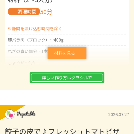
50分
調理時間
※豚肉を漬け込む時間を除く
豚バラ肉（ブロック）…400g
ねぎの青い部分…1本分
材料を見る
しょうが…1片
サンチュ…6枚
詳しい作り方はクラシルで
えごまの葉…4枚
きゅうり…1/2本
にんじん…1/3本
2026.07.27
キムチ…適量
餃子の皮で♪フレッシュトマトピザ
白髪ねぎ…適量