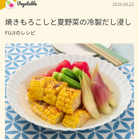
めんつゆ（2倍濃縮）…100ml
2026.06.22
水…200ml
焼きもろこしと夏野菜の冷製だし浸し
FUJIのレシピ