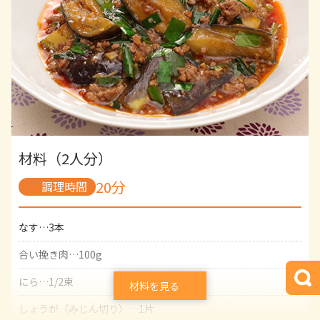
【B】
しょうゆ…大さじ1と1/2
酢…大さじ1と1/2
砂糖…大さじ1と1/2
材料（2人分）
20分
調理時間
なす…3本
合い挽き肉…100g
にら…1/2束
材料を見る
しょうが（みじん切り）…1片