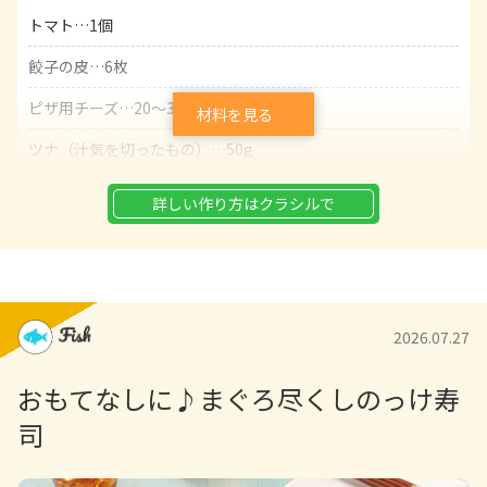
トマト…1個
餃子の皮…6枚
ピザ用チーズ…20～30g
材料を見る
ツナ（汁気を切ったもの）…50g
バジルの葉…2～3枚
詳しい作り方はクラシルで
オリーブオイル…小さじ1
塩…少々
粗びき黒こしょう…少々
2026.07.27
おもてなしに♪まぐろ尽くしのっけ寿
司