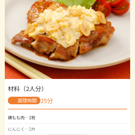
練りわさび…適量
【A】
しょうゆ…小さじ2
みりん…小さじ2
材料（2人分）
25分
調理時間
鶏もも肉…2枚
にんにく…2片