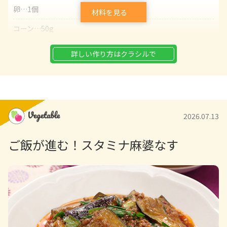
卵…1個
材料を見る
コーン…50g
サラダ油…大さじ2
詳しい作り方はクラシルで
片栗粉…大さじ1
塩…少々
こしょう…少々
2026.07.13
レタスやトマトなどの付け合わせ…お好みで
ご飯が進む！スタミナ麻婆なす
【A】
マヨネーズ…大さじ4
塩…少々
こしょう…少々