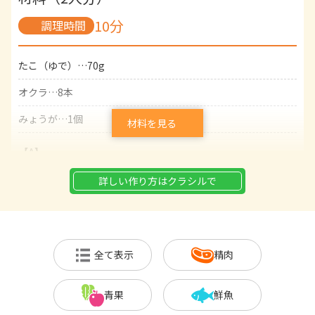
10分
調理時間
たこ（ゆで）…70g
オクラ…8本
みょうが…1個
材料を見る
【A】
酢…大さじ1と1/2
詳しい作り方はクラシルで
砂糖…大さじ1と1/2
白だし…小さじ2
全て表示
精肉
青果
鮮魚