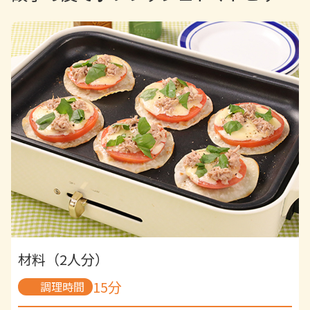
塩麹…大さじ3
酒…50ml
【A】
みそ…大さじ1
コチュジャン…大さじ1
ごま油…小さじ1
砂糖…小さじ1
白すりごま…小さじ1
材料（2人分）
15分
調理時間