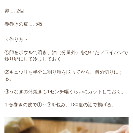
卵 … 2個
春巻きの皮 … 5枚
＜作り方＞
①卵をボウルで溶き、油（分量外）をひいたフライパンで
炒り卵にして冷ましておく。
②キュウリを半分に割り種を取ってから、斜め切りにす
る。
③うなぎの蒲焼きも1センチ幅くらいにカットしておく。
④春巻きの皮で①～③を包み、180度の油で揚げる。