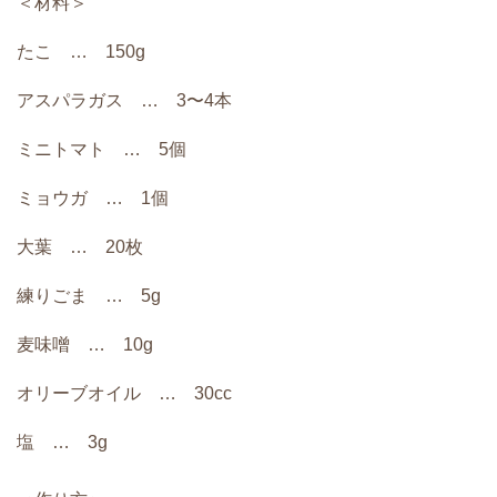
＜材料＞
たこ … 150g
アスパラガス … 3〜4本
ミニトマト … 5個
ミョウガ … 1個
大葉 … 20枚
練りごま … 5g
麦味噌 … 10g
オリーブオイル … 30cc
塩 … 3g