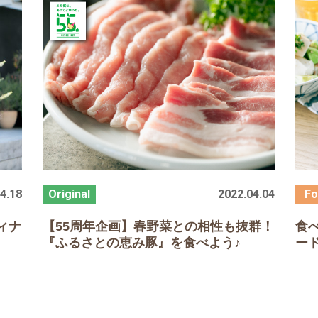
4.18
2022.04.04
ィナ
【
55
周年企画】春野菜との相性も抜群！
食
『ふるさとの恵み豚』を食べよう♪
ー