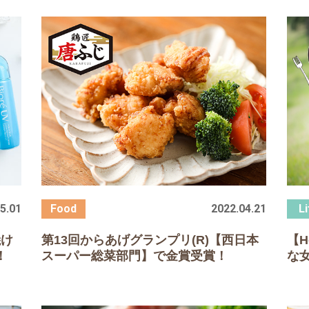
5.01
2022.04.21
焼け
第
13
回からあげグランプリ
(R)
【西日本
【H
！
スーパー総菜部門】で金賞受賞！
な