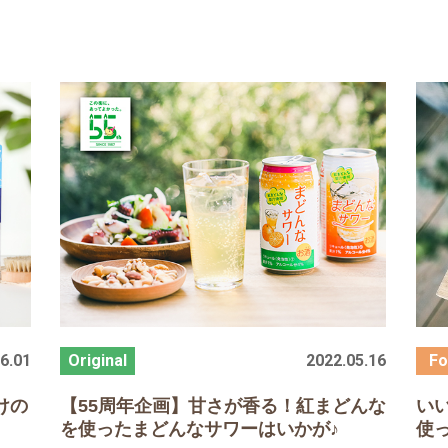
6.01
2022.05.16
けの
【
55
周年企画】甘さが香る！紅まどんな
い
を使ったまどんなサワーはいかが♪
使