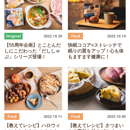
2022.10.25
2022.10.19
【
55
周年企画】とことんだ
快眠ココア×ストレッチで
しにこだわった「だししゃ
眠りの質をアップ！心も体
ぶ」シリーズ登場！
もますます健康に！
2022.10.11
2022.10.05
【教えてレシピ】ハロウィ
【教えてレシピ】さつまい