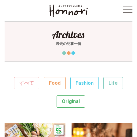
toggl
navig
Archives
過去の記事一覧
すべて
Food
Fashion
Life
Original