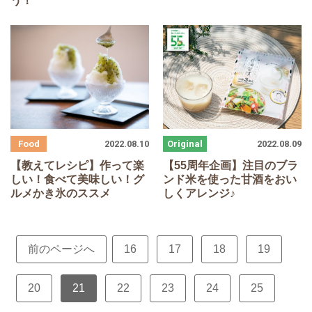
う！
2022.08.10
2022.08.09
【教えてレシピ】作って楽
【
55
周年企画】注目のブラ
しい！食べて美味しい！グ
ンド米を使った甘酒をおい
ルメかき氷のススメ
しくアレンジ♪
前のページへ
16
17
18
19
20
21
22
23
24
25