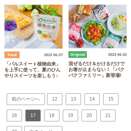
2023.06.02
2023.06.07
混ぜるだけ＆かけるだけで
「パルスイート植物由来」
お箸が止まらない！「バク
を上手に使って、夏のひん
バクファミリー」新登場!
やりスイーツを楽しもう♪
前のページへ
12
13
14
15
16
17
18
19
20
21