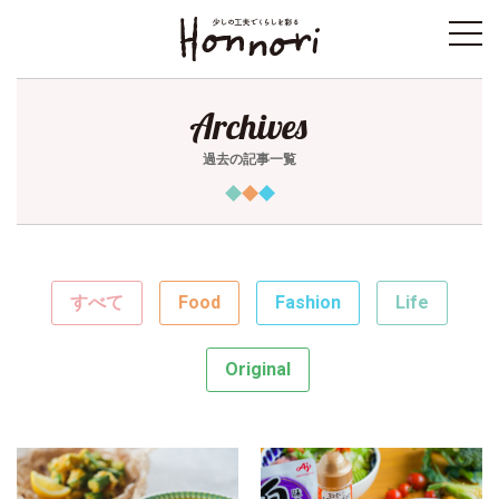
toggl
navig
Archives
過去の記事一覧
すべて
Food
Fashion
Life
Original