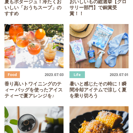
夏もポタージュ！冷たくお
おいしいもの総選挙【グロ
いしい「おうちスープ」の
サリー部門】で銅賞受
すすめ
賞！！
2023.07.03
2023.07.01
香り高いトワイニングのテ
暑いと感じたその時に！瞬
ィー バッグを使ったアイス
間冷却アイテムで涼しく夏
ティーで夏アレンジを♪
を乗り切ろう