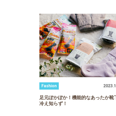
2023.1
足元ぽかぽか！機能的なあったか靴
冷え知らず！