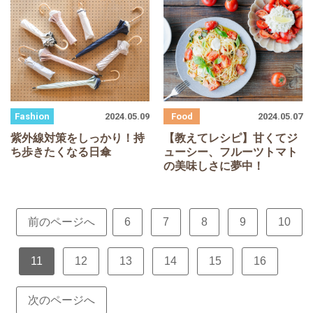
2024.05.09
2024.05.07
紫外線対策をしっかり！持
【教えてレシピ】甘くてジ
ち歩きたくなる日傘
ューシー、フルーツトマト
の美味しさに夢中！
前のページへ
6
7
8
9
10
11
12
13
14
15
16
次のページへ