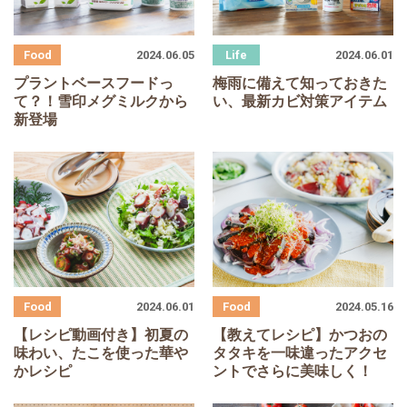
2024.06.05
2024.06.01
プラントベースフードっ
梅雨に備えて知っておきた
て？！雪印メグミルクから
い、最新カビ対策アイテム
新登場
2024.06.01
2024.05.16
【レシピ動画付き】初夏の
【教えてレシピ】かつおの
味わい、たこを使った華や
タタキを一味違ったアクセ
かレシピ
ントでさらに美味しく！