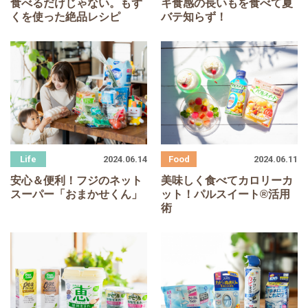
食べるだけじゃない。もず
キ食感の長いもを食べて夏
くを使った絶品レシピ
バテ知らず！
2024.06.14
2024.06.11
安心＆便利！フジのネット
美味しく食べてカロリーカ
スーパー「おまかせくん」
ット！パルスイート®活用
術