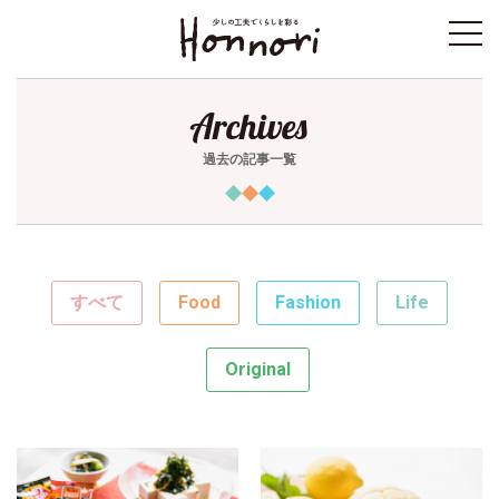
toggl
navig
Archives
過去の記事一覧
すべて
Food
Fashion
Life
Original