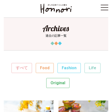
toggl
navig
Archives
過去の記事一覧
すべて
Food
Fashion
Life
Original