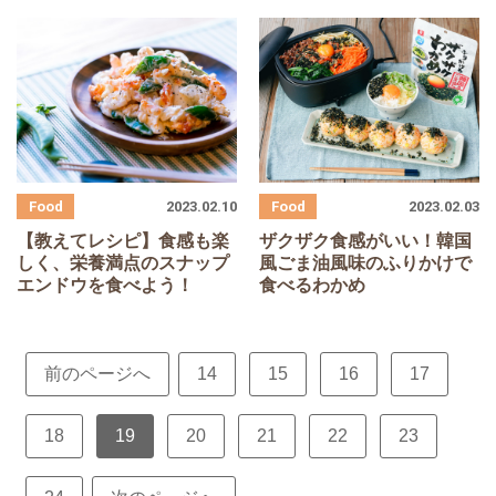
2023.02.10
2023.02.03
【教えてレシピ】食感も楽
ザクザク食感がいい！韓国
しく、栄養満点のスナップ
風ごま油風味のふりかけで
エンドウを食べよう！
食べるわかめ
前のページへ
14
15
16
17
18
19
20
21
22
23