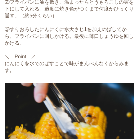
②フライパンに油を敷き、温まったらとうもろこしの実を
下にして入れる。適度に焼き色がつくまで何度かひっくり
返す。（約5分くらい）
③すりおろしたにんにくに水大さじ1を加えのばしてか
ら、フライパンに回しかける。最後に薄口しょうゆを回し
かける。
＼ Point ／
にんにくを水でのばすことで味がまんべんなくからみま
す。