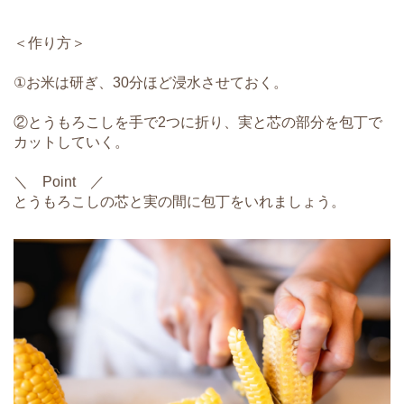
＜作り方＞
①お米は研ぎ、30分ほど浸水させておく。
②とうもろこしを手で2つに折り、実と芯の部分を包丁で
カットしていく。
＼ Point ／
とうもろこしの芯と実の間に包丁をいれましょう。