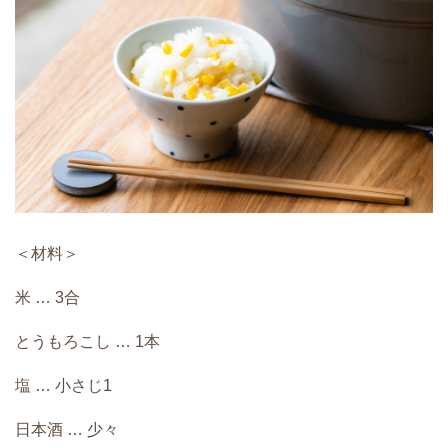
＜材料＞
米 … 3合
とうもろこし … 1本
塩 … 小さじ1
日本酒 … 少々