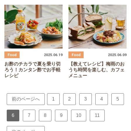
2025.06.19
2025.06.09
お酢のチカラで夏を乗り切
【教えてレシピ】梅雨のお
ろう！カンタン酢でお手軽
うち時間を楽しむ、カフェ
レシピ
メニュー
前のページへ
1
2
3
4
5
6
7
8
9
10
11