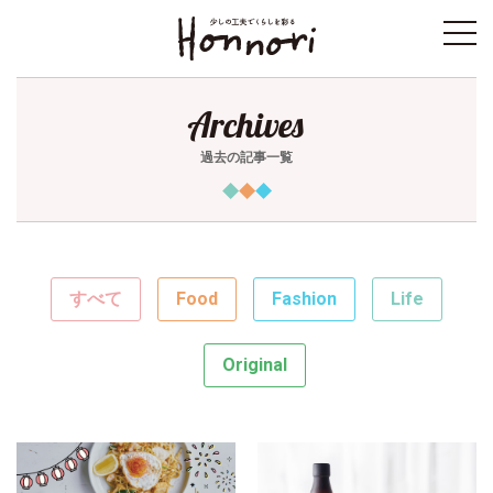
toggl
navig
Archives
過去の記事一覧
すべて
Food
Fashion
Life
Original