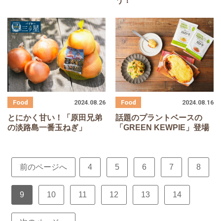
う！
2024.08.26
2024.08.16
とにかく甘い！「原田兄弟
話題のプラントベースの
の淡路島一番玉ねぎ」
「GREEN KEWPIE」登場
前のページへ
4
5
6
7
8
9
10
11
12
13
14