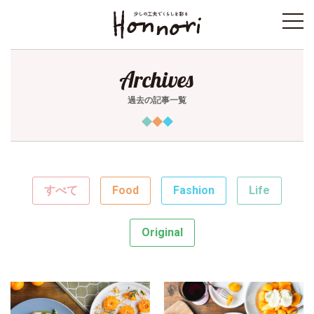
toggl
navig
Archives
過去の記事一覧
すべて
Food
Fashion
Life
Original