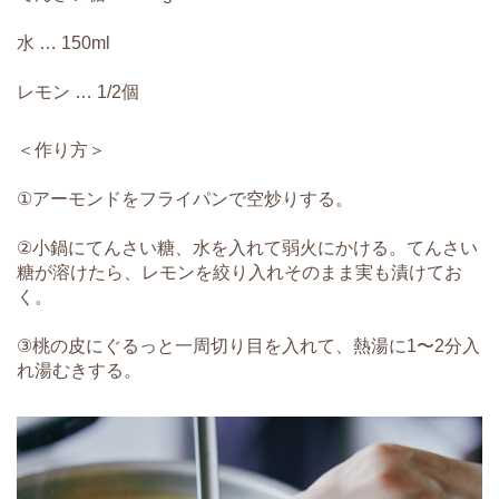
水 … 150ml
レモン … 1/2個
＜作り方＞
①アーモンドをフライパンで空炒りする。
②小鍋にてんさい糖、水を入れて弱火にかける。てんさい
糖が溶けたら、レモンを絞り入れそのまま実も漬けてお
く。
③桃の皮にぐるっと一周切り目を入れて、熱湯に1〜2分入
れ湯むきする。