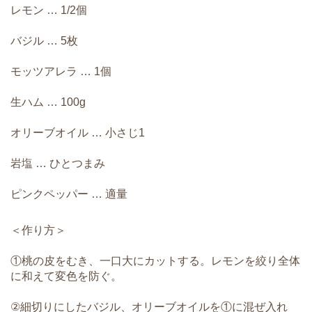
レモン … 1/2個
バジル … 5枚
モッツアレラ … 1個
生ハム … 100g
オリーブオイル … 小さじ1
岩塩 … ひとつまみ
ピンクペッパー … 適量
＜作り方＞
①桃の皮をむき、一口大にカットする。レモンを絞り全体
に和えて変色を防ぐ。
②細切りにしたバジル、オリーブオイルを①に混ぜ入れ