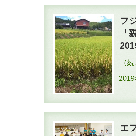
フ
「
20
201
エ