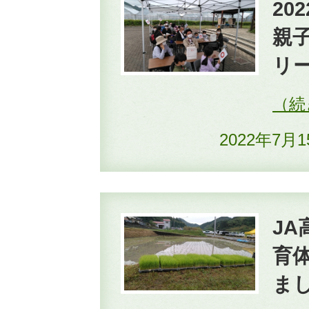
2
親
リ
2022年7月
J
育体
ま