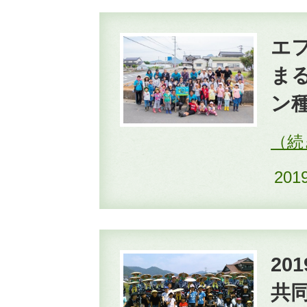
エ
ま
ン
20
20
共