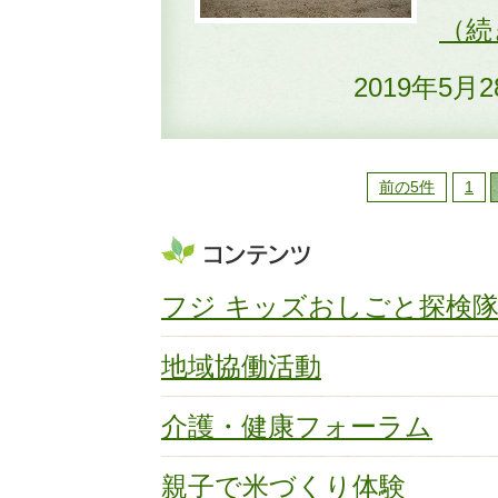
2019年5月
前の5件
1
フジ キッズおしごと探検
地域協働活動
介護・健康フォーラム
親子で米づくり体験