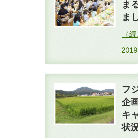
まる
ま
201
フ
企
キャ
状