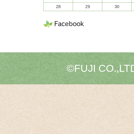
28
29
30
©FUJI CO.,LTD.