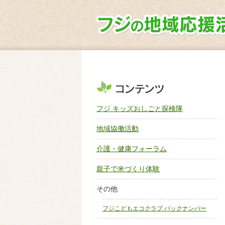
フジ キッズおしごと探検隊
地域協働活動
介護・健康フォーラム
親子で米づくり体験
その他
フジこどもエコクラブ バックナンバー