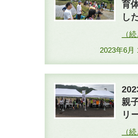
育体
し
2023年6月
2
親
リ