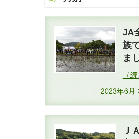
J
族
ま
2023年6月
Ｊ