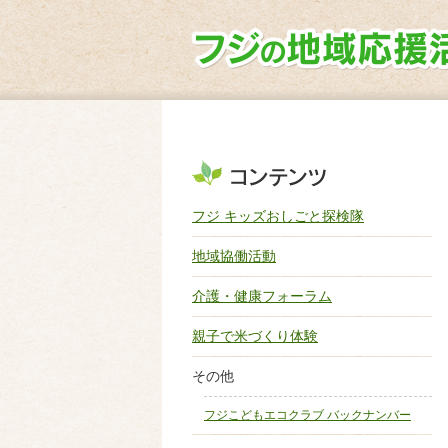
フジ キッズおしごと探検隊
地域協働活動
介護・健康フォーラム
親子で米づくり体験
その他
フジこどもエコクラブ バックナンバー