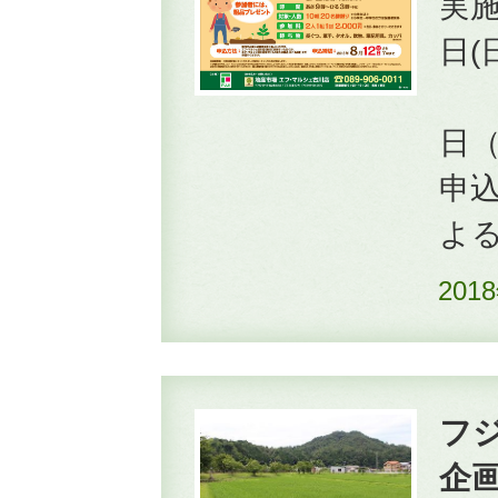
実施
日(
2
日
申込
よ
201
フ
企