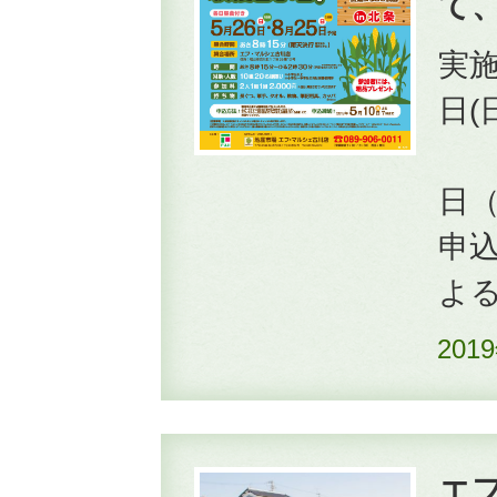
て
実施
日(
2
日
申込
よ
201
エ