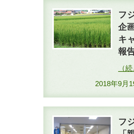
フ
企
キ
報
2018年9月
フ
「