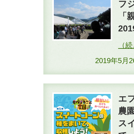
フ
「
20
2019年5月
エ
農園
ス