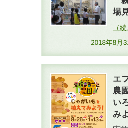
場
2018年8月
エ
農園
い
み