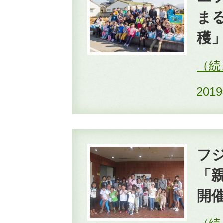
ま
穫
201
フ
「
開