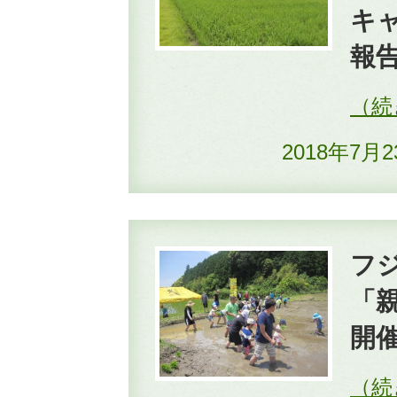
キ
報
2018年7月
フ
「
開