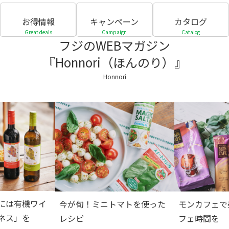
お得情報
キャンペーン
カタログ
Great deals
Campaign
Catalog
フジのWEBマガジン
『Honnori（ほんのり）』
Honnori
には有機ワイ
今が旬！ミニトマトを使った
モンカフェで
ネス」を
レシピ
フェ時間を