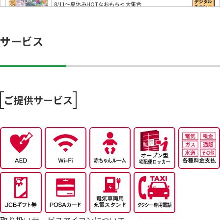
8/11～夏休みHOTなおもちゃ大集合
サービス
ハッぴぃ・ショッぴぃ・フジッぴぃとAR射的で遊ぼ
う…
【フジのアプリ会員さま限定】ランクアップトライ
ご提供サービス
【エフコミュ限定！】新規アプリ会員限定キャンペ
ー…
8/4～今から活躍する夏アイテム特集
7/25～全力プライス8月号