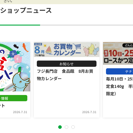
さい。
ショップニュース
お知らせ
フジ長門店 食品館 8月お買
テナ
物カレンダー
毎月10日・2
定食140g 
限定）
ト情報
ント
2026.7.31
2026.7.31