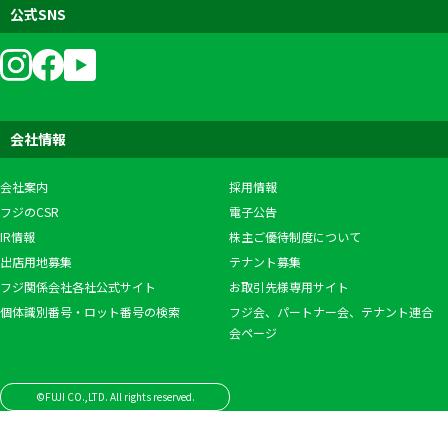
公式SNS
会社情報
会社案内
採用情報
フジのCSR
電子公告
IR情報
株主ご優待制度について
出店用地募集
テナント募集
フジ関係会社各社公式サイト
お取引先様専用サイト
個体識別番号・ロット番号の検索
フジ会、パートナー会、テナント連合
会ページ
©FUJI CO.,LTD. All rights reserved.