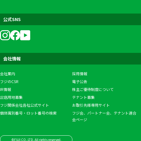
公式SNS
会社情報
会社案内
採用情報
フジのCSR
電子公告
IR情報
株主ご優待制度について
出店用地募集
テナント募集
フジ関係会社各社公式サイト
お取引先様専用サイト
個体識別番号・ロット番号の検索
フジ会、パートナー会、テナント連合
会ページ
©FUJI CO.,LTD. All rights reserved.