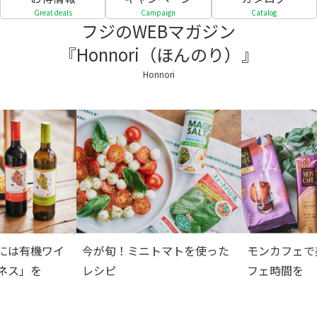
Great deals
Campaign
Catalog
フジのWEBマガジン
『Honnori（ほんのり）』
Honnori
には有機ワイ
今が旬！ミニトマトを使った
モンカフェで
ネス」を
レシピ
フェ時間を