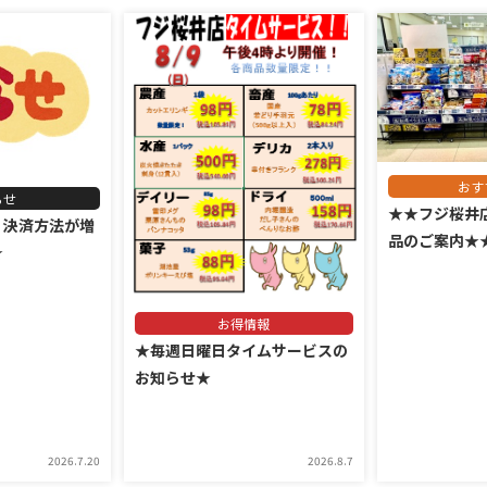
おす
らせ
★★フジ桜井
 決済方法が増
品のご案内★
★
お得情報
★毎週日曜日タイムサービスの
お知らせ★
2026.7.20
2026.8.7