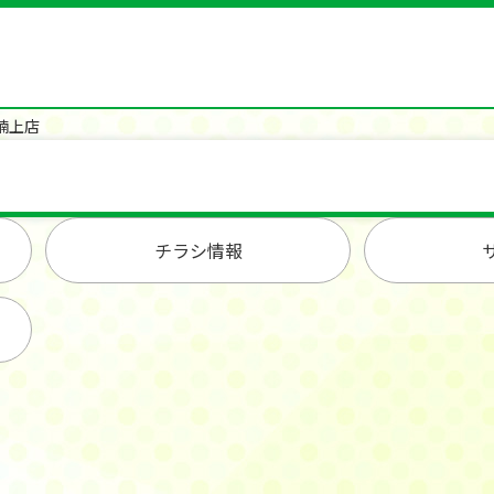
楠上店
チラシ情報