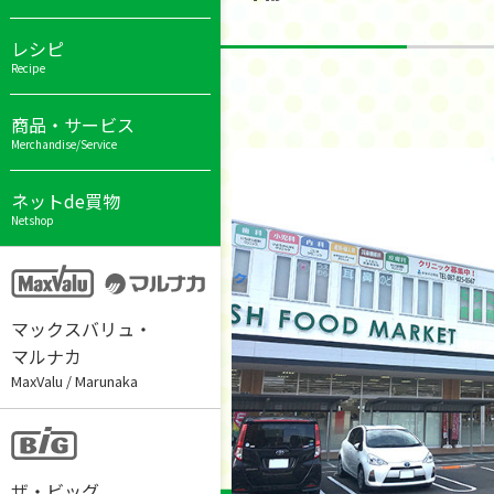
レシピ
Recipe
商品・サービス
Merchandise/Service
ネットde買物
Netshop
マックスバリュ・
マルナカ
MaxValu / Marunaka
ザ・ビッグ