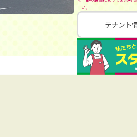
い。
テナント