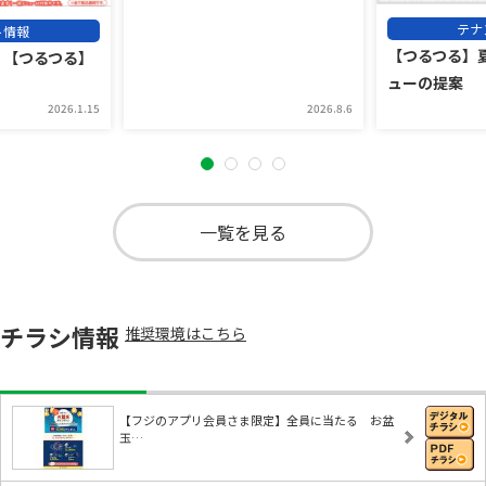
テナ
ト情報
【つるつる】
】【つるつる】
ューの提案
2026.1.15
2026.8.6
一覧を見る
チラシ情報
推奨環境はこちら
【フジのアプリ会員さま限定】全員に当たる お盆
玉…