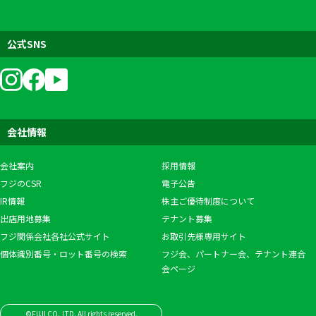
公式SNS
会社情報
会社案内
採用情報
フジのCSR
電子公告
IR情報
株主ご優待制度について
出店用地募集
テナント募集
フジ関係会社各社公式サイト
お取引先様専用サイト
個体識別番号・ロット番号の検索
フジ会、パートナー会、テナント連合
会ページ
©FUJI CO.,LTD. All rights reserved.