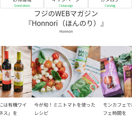
Great deals
Campaign
Catalog
フジのWEBマガジン
『Honnori（ほんのり）』
Honnori
には有機ワイ
今が旬！ミニトマトを使った
モンカフェで
ネス」を
レシピ
フェ時間を