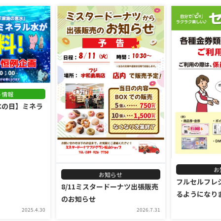
ト情報
水の日】ミネラ
お
お知らせ
フルセルフレ
8/11ミスタードーナツ出張販売
るようになりま
のお知らせ
2025.4.30
2026.7.31