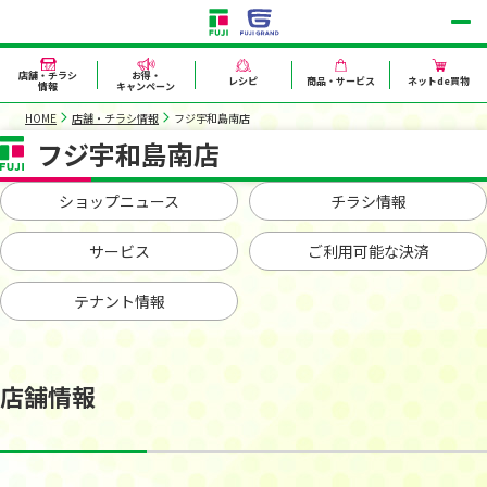
店舗・チラシ
お得・
レシピ
商品・サービス
ネットde買物
情報
キャンペーン
HOME
店舗・チラシ情報
フジ宇和島南店
フジ宇和島南店
ショップニュース
チラシ情報
サービス
ご利用可能な決済
テナント情報
店舗情報