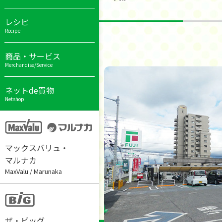
レシピ
Recipe
商品・サービス
Merchandise/Service
ネットde買物
Netshop
マックスバリュ・
マルナカ
MaxValu / Marunaka
ザ・ビッグ