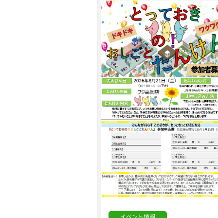
め商品
おすすめ商品 デリカ編①
イベント情報