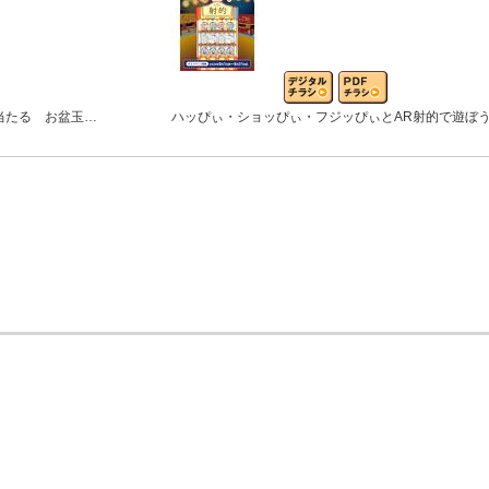
当たる お盆玉…
ハッぴぃ・ショッぴぃ・フジッぴぃとAR射的で遊ぼ