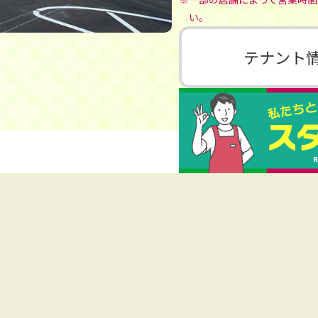
い。
テナント