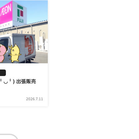
╹◡╹) 出張販売
2026.7.11