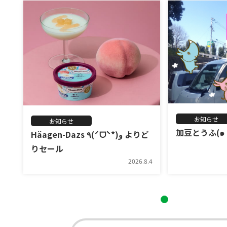
お知らせ
お知らせ
加豆とうふ(๑
Häagen-Dazs ٩(ˊᗜˋ*)و よりど
りセール
2026.8.4