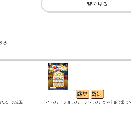
一覧を見る
ちら
当たる お盆玉…
ハッぴぃ・ショッぴぃ・フジッぴぃとAR射的で遊ぼ