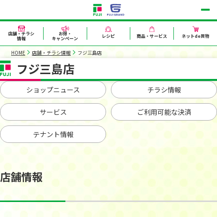
店舗・チラシ
お得・
レシピ
商品・サービス
ネットde買物
情報
キャンペーン
HOME
店舗・チラシ情報
フジ三島店
フジ三島店
ショップニュース
チラシ情報
サービス
ご利用可能な決済
テナント情報
店舗情報