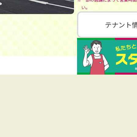
い。
テナント