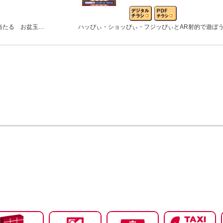
当たる お盆玉…
ハッぴぃ・ショッぴぃ・フジッぴぃとAR射的で遊ぼ