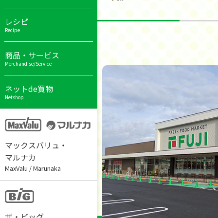
レシピ
Recipe
商品・サービス
Merchandise/Service
ネットde買物
Netshop
マックスバリュ・
マルナカ
MaxValu / Marunaka
ザ・ビッグ