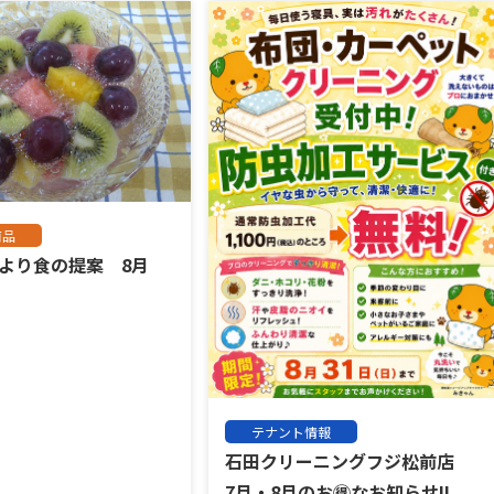
商品
店より食の提案 8月
テナント情報
石田クリーニングフジ松前店
7月・8月のお🉐なお知らせ‼️