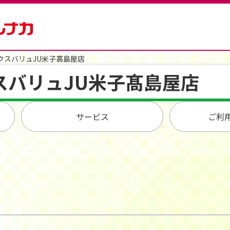
クスバリュJU米子髙島屋店
スバリュJU米子髙島屋店
サービス
ご利