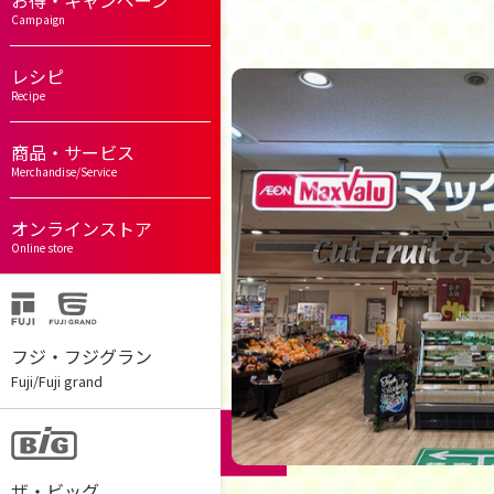
お得・キャンペーン
Campaign
レシピ
Recipe
商品・サービス
Merchandise/Service
オンラインストア
Online store
フジ・フジグラン
Fuji/Fuji grand
ザ・ビッグ