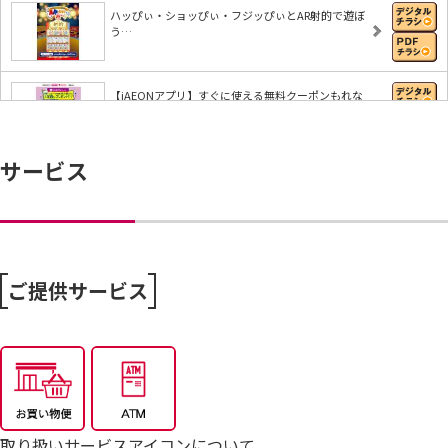
ハッぴぃ・ショッぴぃ・フジッぴぃとAR射的で遊ぼ
う…
【iAEONアプリ】すぐに使える無料クーポンもれな
く…
サービス
8/4～毎週恒例火曜市
7/25～全力プライス8月号
ご提供サービス
取り扱いサービスアイコンについて