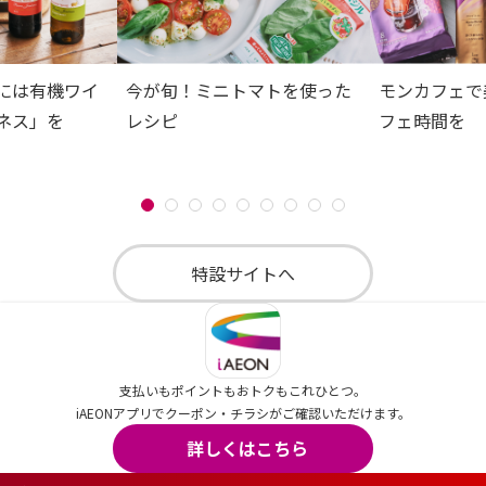
には有機ワイ
今が旬！ミニトマトを使った
モンカフェで
ネス」を
レシピ
フェ時間を
特設サイトへ
支払いもポイントもおトクもこれひとつ。
iAEONアプリでクーポン・チラシがご確認いただけます。
詳しくはこちら