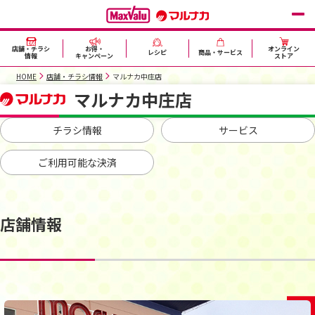
店舗・チラシ
お得・
オンライン
レシピ
商品・サービス
情報
キャンペーン
ストア
HOME
店舗・チラシ情報
マルナカ中庄店
マルナカ中庄店
チラシ情報
サービス
ご利用可能な決済
店舗情報