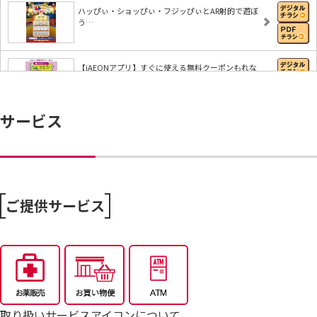
ハッぴぃ・ショッぴぃ・フジッぴぃとAR射的で遊ぼ
う…
【iAEONアプリ】すぐに使える無料クーポンもれな
く…
サービス
8/6～おうちで味わう夏の贅沢
8/4～毎週恒例火曜市
ご提供サービス
7/25～全力プライス8月号
取り扱いサービスアイコンについて