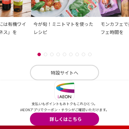
には有機ワイ
今が旬！ミニトマトを使った
モンカフェで
ネス」を
レシピ
フェ時間を
特設サイトへ
支払いもポイントもおトクもこれひとつ。
iAEONアプリでクーポン・チラシがご確認いただけます。
詳しくはこちら