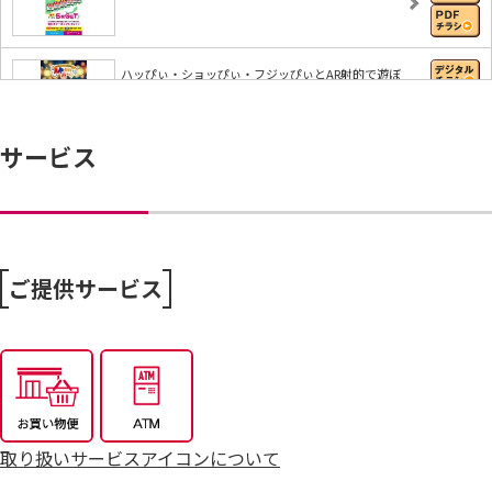
ハッぴぃ・ショッぴぃ・フジッぴぃとAR射的で遊ぼ
う…
サービス
【iAEONアプリ】すぐに使える無料クーポンもれな
く…
8/6～おうちで味わう夏の贅沢
ご提供サービス
8/4～毎週恒例火曜市
7/25～全力プライス8月号
取り扱いサービスアイコンについて