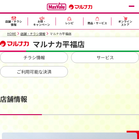
店舗・チラシ
お得・
オンライン
レシピ
商品・サービス
情報
キャンペーン
ストア
HOME
店舗・チラシ情報
マルナカ平福店
マルナカ平福店
チラシ情報
サービス
ご利用可能な決済
店舗情報