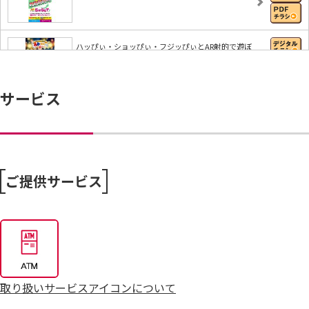
ハッぴぃ・ショッぴぃ・フジッぴぃとAR射的で遊ぼ
う…
サービス
【iAEONアプリ】すぐに使える無料クーポンもれな
く…
8/6～おうちで味わう夏の贅沢
ご提供サービス
8/4～毎週恒例火曜市
7/25～全力プライス8月号
取り扱いサービスアイコンについて