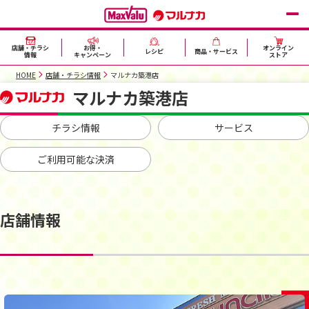
店舗・チラシ
お得・
オンライン
レシピ
商品・サービス
情報
キャンペーン
ストア
HOME
店舗・チラシ情報
マルナカ築港店
マルナカ築港店
チラシ情報
サービス
ご利用可能な決済
店舗情報