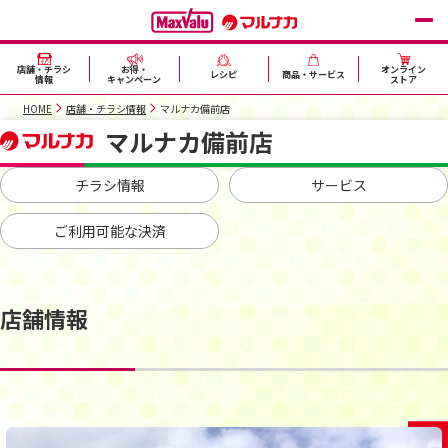
店舗・チラシ
お得・
オンライン
レシピ
商品・サービス
情報
キャンペーン
ストア
HOME
店舗・チラシ情報
マルナカ備前店
マルナカ備前店
チラシ情報
サービス
ご利用可能な決済
店舗情報