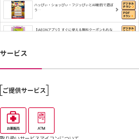
ハッぴぃ・ショッぴぃ・フジッぴぃとAR射的で遊ぼ
う…
【iAEONアプリ】すぐに使える無料クーポンもれな
く…
サービス
8/4～毎週恒例火曜市
7/25～全力プライス8月号
ご提供サービス
取り扱いサービスアイコンについて