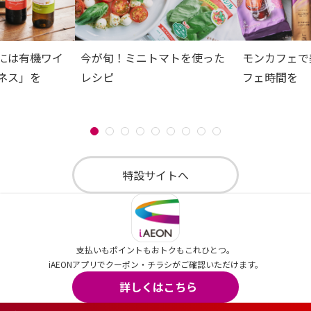
には有機ワイ
今が旬！ミニトマトを使った
モンカフェで
ネス」を
レシピ
フェ時間を
特設サイトへ
支払いもポイントもおトクもこれひとつ。
iAEONアプリでクーポン・チラシがご確認いただけます。
詳しくはこちら