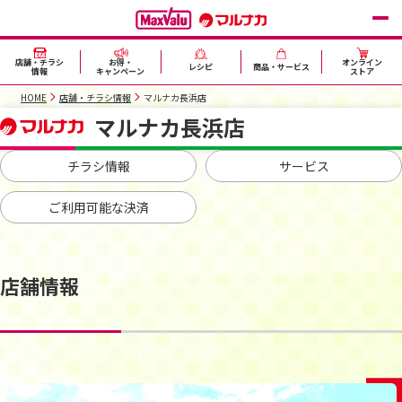
店舗・チラシ
お得・
オンライン
レシピ
商品・サービス
情報
キャンペーン
ストア
HOME
店舗・チラシ情報
マルナカ長浜店
マルナカ長浜店
チラシ情報
サービス
ご利用可能な決済
店舗情報