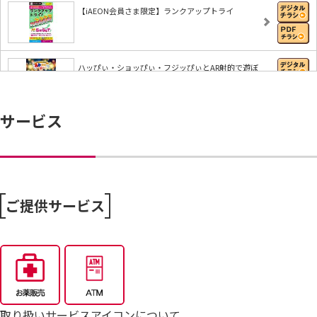
【iAEON会員さま限定】ランクアップトライ
ハッぴぃ・ショッぴぃ・フジッぴぃとAR射的で遊ぼ
う…
サービス
【iAEONアプリ】すぐに使える無料クーポンもれな
く…
8/6～おうちで味わう夏の贅沢
ご提供サービス
8/4～毎週恒例火曜市
7/25～全力プライス8月号
取り扱いサービスアイコンについて