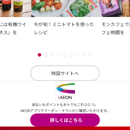
には有機ワイ
今が旬！ミニトマトを使った
モンカフェで
ネス」を
レシピ
フェ時間を
特設サイトへ
支払いもポイントもおトクもこれひとつ。
iAEONアプリでクーポン・チラシがご確認いただけます。
詳しくはこちら