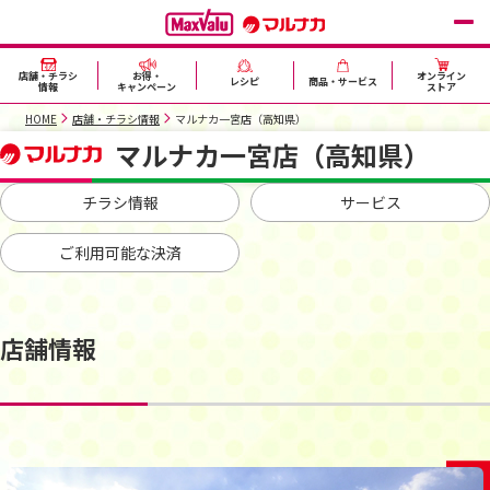
店舗・チラシ
お得・
オンライン
レシピ
商品・サービス
情報
キャンペーン
ストア
HOME
店舗・チラシ情報
マルナカ一宮店（高知県）
マルナカ一宮店（高知県）
チラシ情報
サービス
ご利用可能な決済
店舗情報