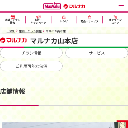
店舗・チラシ
お得・
オンライン
レシピ
商品・サービス
情報
キャンペーン
ストア
HOME
店舗・チラシ情報
マルナカ山本店
マルナカ山本店
チラシ情報
サービス
ご利用可能な決済
店舗情報