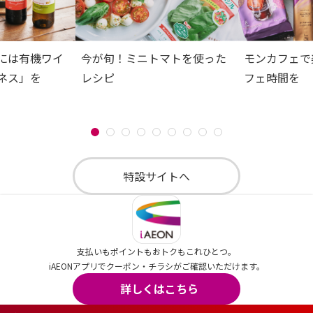
には有機ワイ
今が旬！ミニトマトを使った
モンカフェで
ネス」を
レシピ
フェ時間を
特設サイトへ
支払いもポイントもおトクもこれひとつ。
iAEONアプリでクーポン・チラシがご確認いただけます。
詳しくはこちら