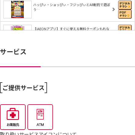
ハッぴぃ・ショッぴぃ・フジッぴぃとAR射的で遊ぼ
う…
【iAEONアプリ】すぐに使える無料クーポンもれな
く…
サービス
8/6～おうちで味わう夏の贅沢
8/4～毎週恒例火曜市
ご提供サービス
7/25～全力プライス8月号
取り扱いサービスアイコンについて