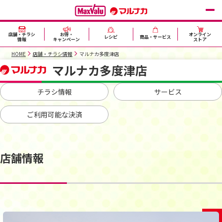
店舗・チラシ
お得・
オンライン
レシピ
商品・サービス
情報
キャンペーン
ストア
HOME
店舗・チラシ情報
マルナカ多度津店
マルナカ多度津店
チラシ情報
サービス
ご利用可能な決済
店舗情報