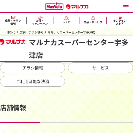
店舗・チラシ
お得・
オンライン
レシピ
商品・サービス
情報
キャンペーン
ストア
HOME
店舗・チラシ情報
マルナカスーパーセンター宇多津店
マルナカスーパーセンター宇多
津店
チラシ情報
サービス
ご利用可能な決済
店舗情報