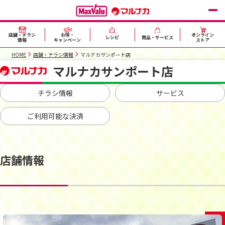
店舗・チラシ
お得・
オンライン
レシピ
商品・サービス
情報
キャンペーン
ストア
HOME
店舗・チラシ情報
マルナカサンポート店
マルナカサンポート店
チラシ情報
サービス
ご利用可能な決済
店舗情報