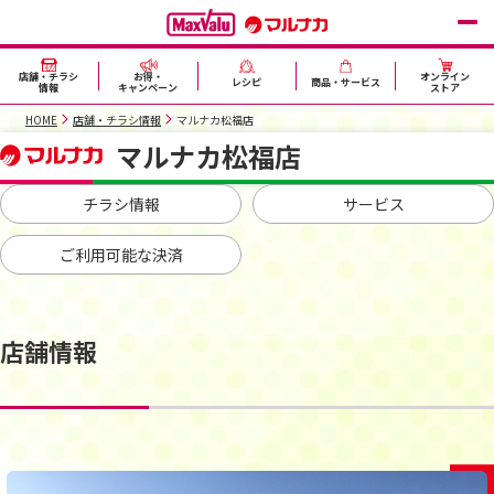
店舗・チラシ
お得・
オンライン
レシピ
商品・サービス
情報
キャンペーン
ストア
HOME
店舗・チラシ情報
マルナカ松福店
マルナカ松福店
チラシ情報
サービス
ご利用可能な決済
店舗情報