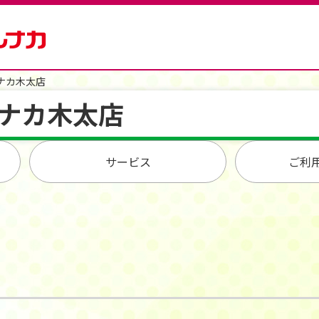
ナカ木太店
ナカ木太店
サービス
ご利