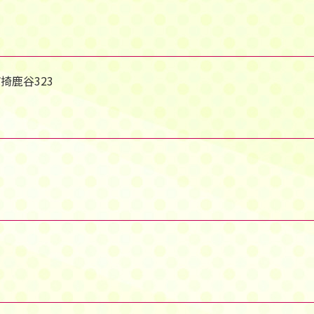
市掎鹿谷323