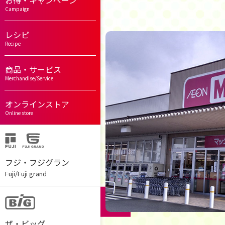
お得・キャンペーン
Campaign
レシピ
Recipe
商品・サービス
Merchandise/Service
オンラインストア
Online store
フジ・フジグラン
Fuji/Fuji grand
ザ・ビッグ