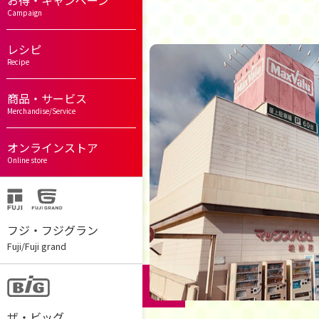
お得・キャンペーン
Campaign
レシピ
Recipe
商品・サービス
Merchandise/Service
オンラインストア
Online store
フジ・フジグラン
Fuji/Fuji grand
ザ・ビッグ